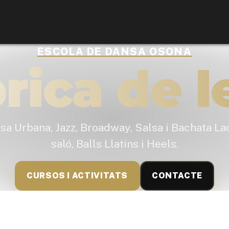
ESCOLA DE DANSA OSONA
rica de l
a Urbana, Jazz, Broadway, Salsa i Bachata Lad
saló, Balls Llatins i Heels.
CURSOS I ACTIVITATS
CONTACTE