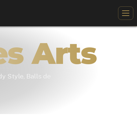
es Arts
y Style, Balls de