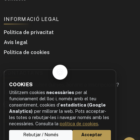
INFORMACIÓ LEGAL
Política de privacitat
Avís legal
Política de cookies
🍪
CONTACTA’NS
COOKIES
Tens dubtes sobre cursos, horaris o inscripcions?
Escriu-nos o truca’ns i t’ajudem.
Utilitzem cookies
necessàries
per al
funcionament del lloc i, només amb el teu
consentiment, cookies d'
estadística (Google
Analytics)
per millorar la web. Pots acceptar-
616 579 256
les totes o rebutjar-les i navegar només amb les
lafabricadelesarts@gmail.com
necessàries. Consulta la
política de cookies
.
Rebutjar / Només
Acceptar