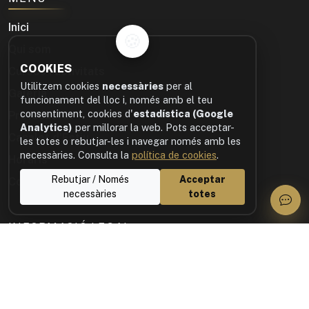
Inici
🍪
Qui som
COOKIES
Cursos i activitats
Utilitzem cookies
necessàries
per al
Galeria
funcionament del lloc i, només amb el teu
consentiment, cookies d'
estadística (Google
Professorat
Analytics)
per millorar la web. Pots acceptar-
Casalet d'Estiu
les totes o rebutjar-les i navegar només amb les
necessàries. Consulta la
política de cookies
.
Horaris
Rebutjar / Només
Acceptar
Contacte
necessàries
totes
INFORMACIÓ LEGAL
Política de privacitat
Avís legal
Política de cookies